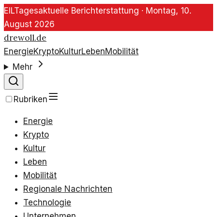
EIL
Tagesaktuelle Berichterstattung ·
Montag, 10.
August 2026
drewoll.de
Energie
Krypto
Kultur
Leben
Mobilität
Mehr
Rubriken
Energie
Krypto
Kultur
Leben
Mobilität
Regionale Nachrichten
Technologie
Unternehmen