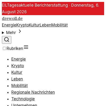
EIL
Tagesaktuelle Berichterstattung ·
Donnerstag, 6.
August 2026
drewoll.de
Energie
Krypto
Kultur
Leben
Mobilität
Mehr
Rubriken
Energie
Krypto
Kultur
Leben
Mobilität
Regionale Nachrichten
Technologie
Unternehmen