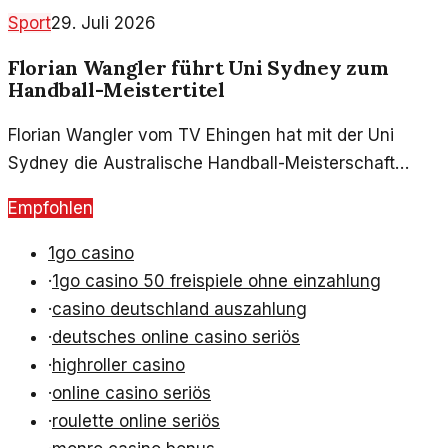
vor der Presse weckt hohe Erwartungen bei den
Sport
29. Juli 2026
Fans.
Florian Wangler führt Uni Sydney zum
Handball-Meistertitel
Florian Wangler vom TV Ehingen hat mit der Uni
Sydney die Australische Handball-Meisterschaft
gewonnen. Ein Blick auf seinen Werdegang und die
Empfohlen
Bedeutung des Titels.
1go casino
·
1go casino 50 freispiele ohne einzahlung
·
casino deutschland auszahlung
·
deutsches online casino seriös
·
highroller casino
·
online casino seriös
·
roulette online seriös