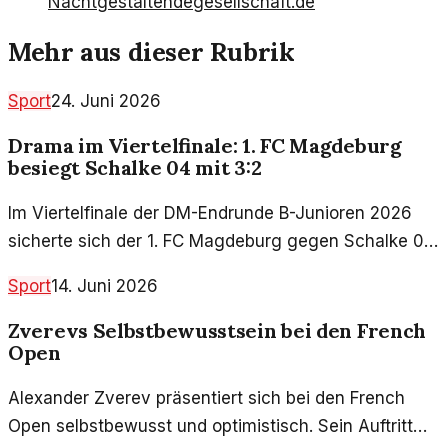
Nacht
gestaltendegesellschaft.de
Mehr aus dieser Rubrik
Sport
24. Juni 2026
Drama im Viertelfinale: 1. FC Magdeburg
besiegt Schalke 04 mit 3:2
Im Viertelfinale der DM-Endrunde B-Junioren 2026
sicherte sich der 1. FC Magdeburg gegen Schalke 04
mit einem spannenden 3:2-Sieg den Einzug ins
Sport
14. Juni 2026
Halbfinale. Ein Spiel voller Emotionen, das einen
bleibenden Eindruck hinterlässt.
Zverevs Selbstbewusstsein bei den French
Open
Alexander Zverev präsentiert sich bei den French
Open selbstbewusst und optimistisch. Sein Auftritt