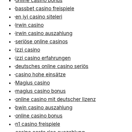
·
online casino bonus
·
bassbet casino freispiele
·
en iyi casino siteleri
·
Irwin casino
·
irwin casino auszahlung
·
seriöse online casinos
·
Izzi casino
·
izzi casino erfahrungen
·
deutsches online casino seriös
·
casino hohe einsätze
·
Magius casino
·
magius casino bonus
·
online casino mit deutscher lizenz
·
bwin casino auszahlung
·
online casino bonus
·
n1 casino freispiele